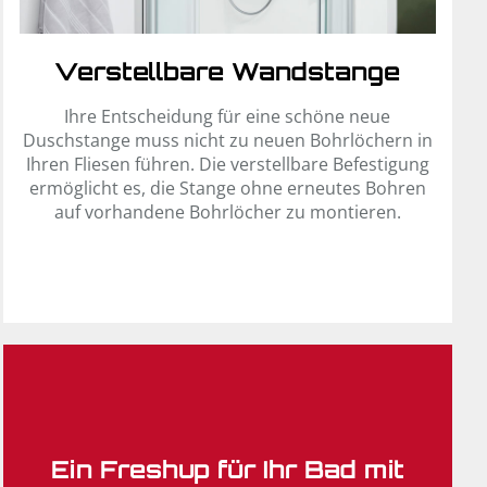
Verstellbare Wandstange
Ihre Entscheidung für eine schöne neue
Duschstange muss nicht zu neuen Bohrlöchern in
Ihren Fliesen führen. Die verstellbare Befestigung
ermöglicht es, die Stange ohne erneutes Bohren
auf vorhandene Bohrlöcher zu montieren.
Ein Freshup für Ihr Bad mit