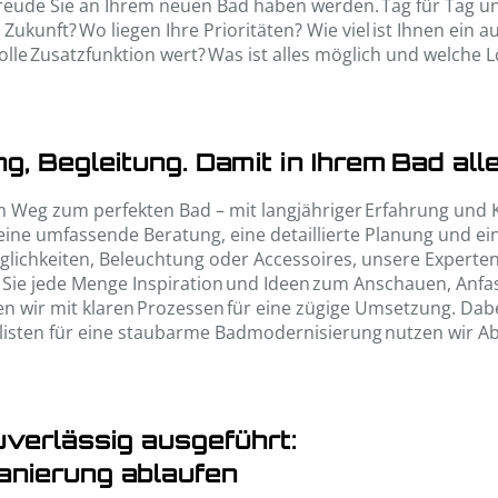
eude Sie an Ihrem neuen Bad haben werden. Tag für Tag und
Zukunft? Wo liegen Ihre Prioritäten? Wie viel ist Ihnen ein 
olle Zusatzfunktion wert? Was ist alles möglich und welche L
ng, Begleitung. Damit in Ihrem Bad all
em Weg zum perfekten Bad – mit langjähriger Erfahrung und
ine umfassende Beratung, eine detaillierte Planung und ein
glichkeiten, Beleuchtung oder Accessoires, unsere Experten
Sie jede Menge Inspiration und Ideen zum Anschauen, Anfa
n wir mit klaren Prozessen für eine zügige Umsetzung. Dab
listen für eine staubarme Badmodernisierung nutzen wir 
uverlässig ausgeführt:
anierung ablaufen